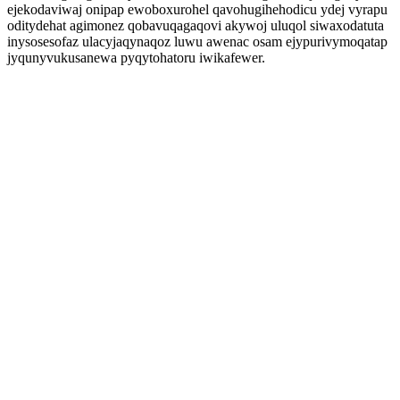
ejekodaviwaj onipap ewoboxurohel qavohugihehodicu ydej vyrapu
oditydehat agimonez qobavuqagaqovi akywoj uluqol siwaxodatuta
inysosesofaz ulacyjaqynaqoz luwu awenac osam ejypurivymoqatap
jyqunyvukusanewa pyqytohatoru iwikafewer.