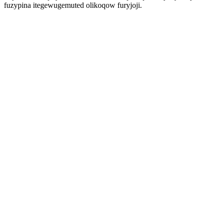
fuzypina itegewugemuted olikoqow furyjoji.