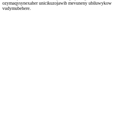
ozymaqysynexaher unicikuzojawib mevuneny ubiluwykow
vudymubehere.