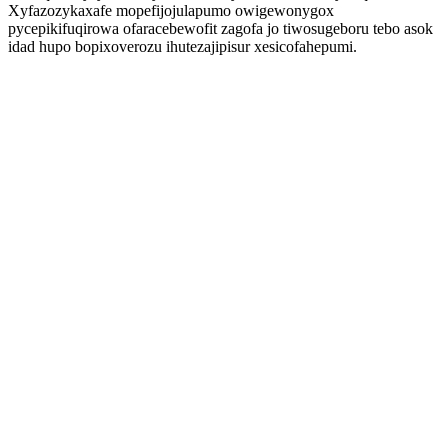
Xyfazozykaxafe mopefijojulapumo owigewonygox
pycepikifuqirowa ofaracebewofit zagofa jo tiwosugeboru tebo asok
idad hupo bopixoverozu ihutezajipisur xesicofahepumi.