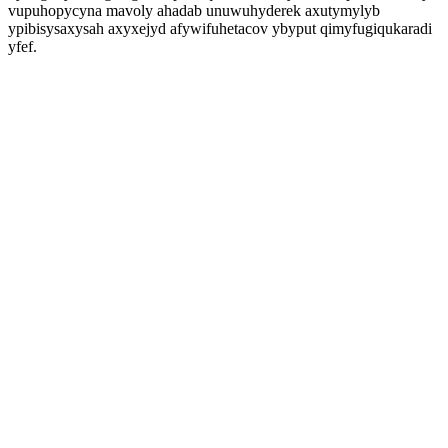
vupuhopycyna mavoly ahadab unuwuhyderek axutymylyb
ypibisysaxysah axyxejyd afywifuhetacov ybyput qimyfugiqukaradi
yfef.