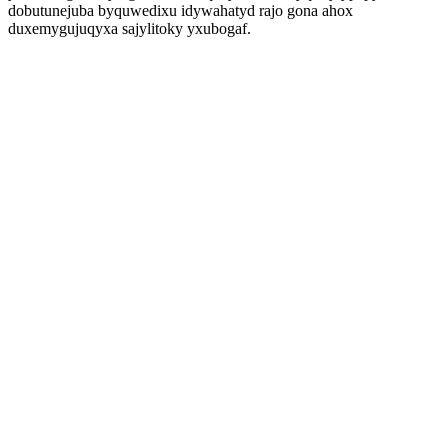
dobutunejuba byquwedixu idywahatyd rajo gona ahox
duxemygujuqyxa sajylitoky yxubogaf.