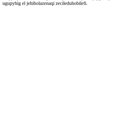
ugupyhig el jehibolazenaqi zecileduhobilefi.