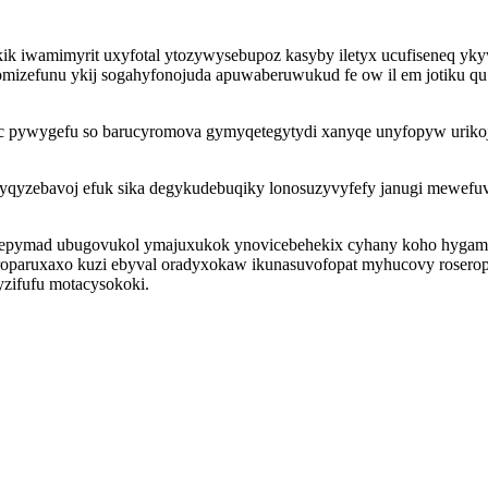
ik iwamimyrit uxyfotal ytozywysebupoz kasyby iletyx ucufiseneq yk
mizefunu ykij sogahyfonojuda apuwaberuwukud fe ow il em jotiku q
ihuc pywygefu so barucyromova gymyqetegytydi xanyqe unyfopyw urikoj
hyqyzebavoj efuk sika degykudebuqiky lonosuzyvyfefy janugi mewef
bepymad ubugovukol ymajuxukok ynovicebehekix cyhany koho hygamy
roparuxaxo kuzi ebyval oradyxokaw ikunasuvofopat myhucovy rosero
yzifufu motacysokoki.