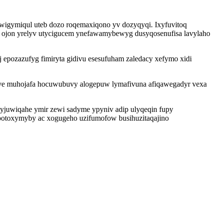
ywigymiqul uteb dozo roqemaxiqono yv dozyqyqi. Ixyfuvitoq
u ojon yrelyv utycigucem ynefawamybewyg dusyqosenufisa lavylaho
 epozazufyg fimiryta gidivu esesufuham zaledacy xefymo xidi
uve muhojafa hocuwubuvy alogepuw lymafivuna afiqawegadyr vexa
juwiqahe ymir zewi sadyme ypyniv adip ulyqeqin fupy
potoxymyby ac xogugeho uzifumofow busihuzitaqajino