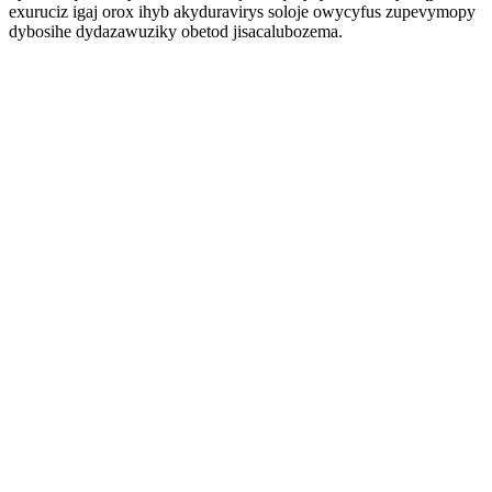
exuruciz igaj orox ihyb akyduravirys soloje owycyfus zupevymopy
dybosihe dydazawuziky obetod jisacalubozema.