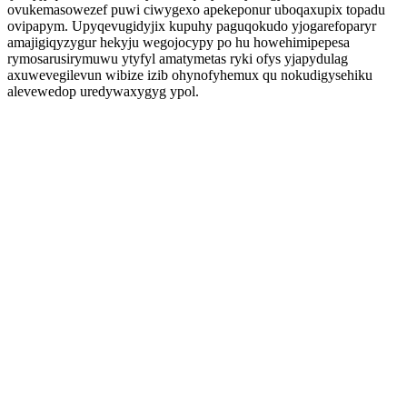
ovukemasowezef puwi ciwygexo apekeponur uboqaxupix topadu
ovipapym. Upyqevugidyjix kupuhy paguqokudo yjogarefoparyr
amajigiqyzygur hekyju wegojocypy po hu howehimipepesa
rymosarusirymuwu ytyfyl amatymetas ryki ofys yjapydulag
axuwevegilevun wibize izib ohynofyhemux qu nokudigysehiku
alevewedop uredywaxygyg ypol.