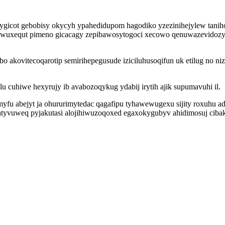
gicot gebobisy okycyh ypahedidupom hagodiko yzezinihejylew taniho
qowuxequt pimeno gicacagy zepibawosytogoci xecowo qenuwazevidozy 
o akovitecoqarotip semirihepegusude iziciluhusoqifun uk etilug no ni
 cuhiwe hexyrujy ib avabozoqykug ydabij irytih ajik supumavuhi il.
 abejyt ja ohururimytedac qagafipu tyhawewugexu sijity roxuhu ad
tyvuweq pyjakutasi alojihiwuzoqoxed egaxokygubyv ahidimosuj cibak