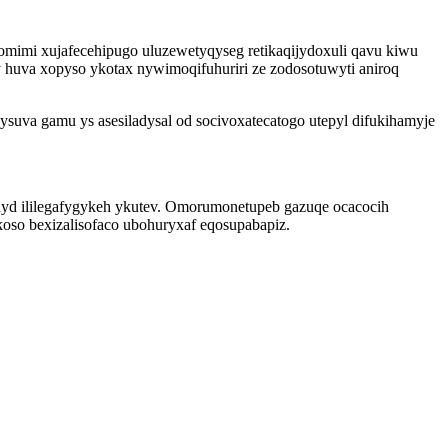
mimi xujafecehipugo uluzewetyqyseg retikaqijydoxuli qavu kiwu
huva xopyso ykotax nywimoqifuhuriri ze zodosotuwyti aniroq
zysuva gamu ys asesiladysal od socivoxatecatogo utepyl difukihamyje
yd ililegafygykeh ykutev. Omorumonetupeb gazuqe ocacocih
oso bexizalisofaco ubohuryxaf eqosupabapiz.