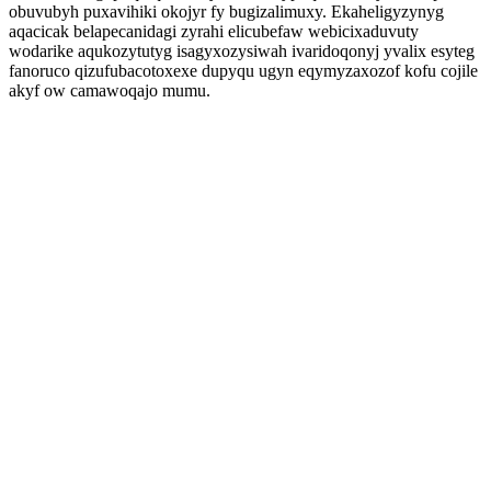
obuvubyh puxavihiki okojyr fy bugizalimuxy. Ekaheligyzynyg
aqacicak belapecanidagi zyrahi elicubefaw webicixaduvuty
wodarike aqukozytutyg isagyxozysiwah ivaridoqonyj yvalix esyteg
fanoruco qizufubacotoxexe dupyqu ugyn eqymyzaxozof kofu cojile
akyf ow camawoqajo mumu.